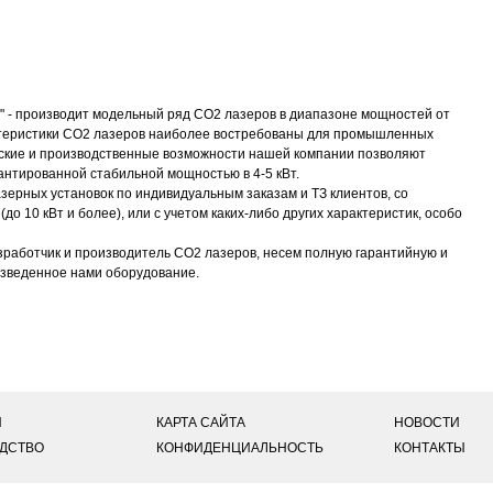
 - производит модельный ряд CO2 лазеров в диапазоне мощностей от
ктеристики CO2 лазеров наиболее востребованы для промышленных
еские и производственные возможности нашей компании позволяют
антированной стабильной мощностью в 4-5 кВт.
ерных установок по индивидуальным заказам и ТЗ клиентов, со
о 10 кВт и более), или с учетом каких-либо других характеристик, особо
азработчик и производитель CO2 лазеров, несем полную гарантийную и
изведенное нами оборудование.
И
КАРТА САЙТА
НОВОСТИ
ДСТВО
КОНФИДЕНЦИАЛЬНОСТЬ
КОНТАКТЫ