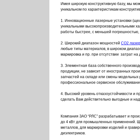
Имея широкую конструктивную базу, мы мо
уникальном по характеристикам конструкти
1. Инновационные лазерные установки (ще
уникальными высокопроизводительными ха
работы быстрее, с меньшей погрешностью,
2. Широкий диапазон мощностей
CO2 лазе
любые типы материалов, в широком диапазо
маркировка и пр. при отсутствии затрат н
3. Элементная база собственного произво
продукции, не зависит от иностранных про
запчастей на складе или смены модельных 
профессиональное сервисное обслуживани
4. Высокий уровень отказоустойчивости и 
сделать Вам действительно выгодные и на
Компания ЗАО “РЛС” разрабатывает и прои
до 4 кВт для промышленных применений. Щ
металлов, для маркировки изделий и гравир
диэлектриков.