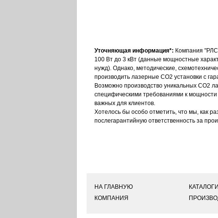
Уточняющая информация*:
Компания "РЛС"
100 Вт до 3 кВт (данные мощностные хара
нужд). Однако, методические, схемотехнич
производить лазерные CO2 установки с гар
Возможно производство уникальных CO2 лаз
специфическими требованиями к мощности (д
важных для клиентов.
Хотелось бы особо отметить, что мы, как р
послегарантийную ответственность за про
НА ГЛАВНУЮ
КАТАЛОГ
КОМПАНИЯ
ПРОИЗВО