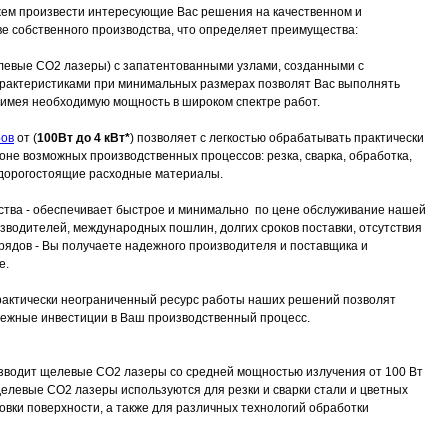
жем произвести интересующие Вас решения на качественном и
ве собственного производства, что определяет преимущества:
левые СО2 лазеры) с запатентованными узлами, созданными с
рактеристиками при минимальных размерах позволят Вас выполнять
 имея необходимую мощность в широком спектре работ.
ров
от (
100Вт до 4 кВт*
) позволяет с легкостью обрабатывать практически
не возможных производственных процессов: резка, сварка, обработка,
а дорогостоящие расходные материалы.
дства - обеспечивает быстрое и минимально по цене обслуживание нашей
изводителей, международных пошлин, долгих сроков поставки, отсутствия
рядов - Вы получаете надежного производителя и поставщика и
е.
практически неограниченный ресурс работы наших решений позволят
дежные инвестиции в Ваш производственный процесс.
зводит щелевые СО2 лазеры со средней мощностью излучения от 100 Вт
елевые СО2 лазеры используются для резки и сварки стали и цветных
овки поверхности, а также для различных технологий обработки