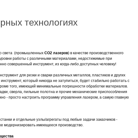
рных технологиях
го света (промышленных
CO2 лазеров
) в качестве производственного
 уровни работы с различными материалами, недостижимые при
инно совершенный инструмент, из когда-либо доступных человеку!
нструмент для резки и сварки различных металлов, пластиков и других
инструмент, который никогда не затупиться, будет стабильно работать с
 кроме того, имеющий минимальные погрешности обработки материалов.
адки, сверла, пильные полотна и прочие механические приспособления
ужно - просто настроить программу управления лазером, а самую главную
станки и отдельные узлы/агрегаты под любые задачи заказчиков -
 же модернизировать имеющееся производство.
ущества